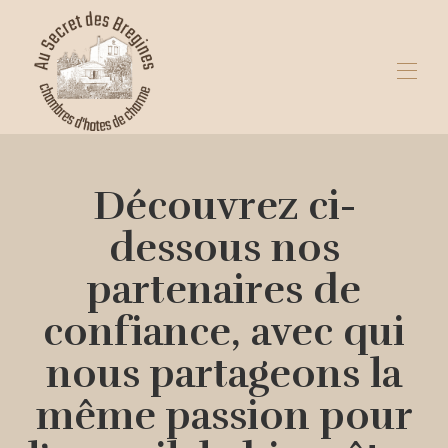
Home
I nostri partner
Découvrez ci-
Crea, celebra, ricaricati
Cosa fare a Béziers e nei dintorni?
dessous nos
Tutte le proprietà
▾
Contattaci
partenaires de
confiance, avec qui
nous partageons la
même passion pour