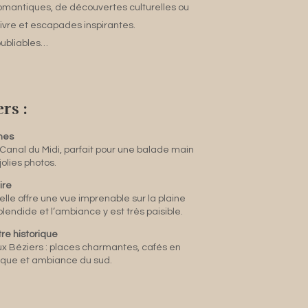
romantiques, de découvertes culturelles ou
ivre et escapades inspirantes.
oubliables…
rs :
nes
anal du Midi, parfait pour une balade main
olies photos.
ire
elle offre une vue imprenable sur la plaine
splendide et l’ambiance y est très paisible.
tre historique
ux Béziers : places charmantes, cafés en
pique et ambiance du sud.