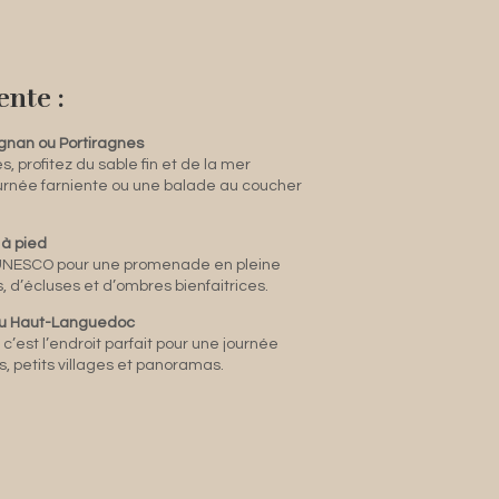
ente :
ignan ou Portiragnes
 profitez du sable fin et de la mer
urnée farniente ou une balade au coucher
 à pied
l’UNESCO pour une promenade en pleine
 d’écluses et d’ombres bienfaitrices.
 du Haut-Languedoc
c’est l’endroit parfait pour une journée
s, petits villages et panoramas.