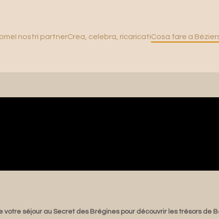
ome
I nostri partner
Crea, celebra, ricaricati
Cosa fare a Béziers
e votre séjour au Secret des Brégines pour découvrir les trésors de Bé