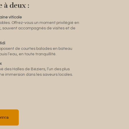
e à deux :
ine viticole
obles. Offrez-vous un moment privilégié en
x, souvent accompagnés de visites et de
idi
oposent de courtes balades en bateau
is l’eau, en toute tranquillité.
x
des Halles de Béziers, l’un des plus
une immersion dans les saveurs locales.
erca