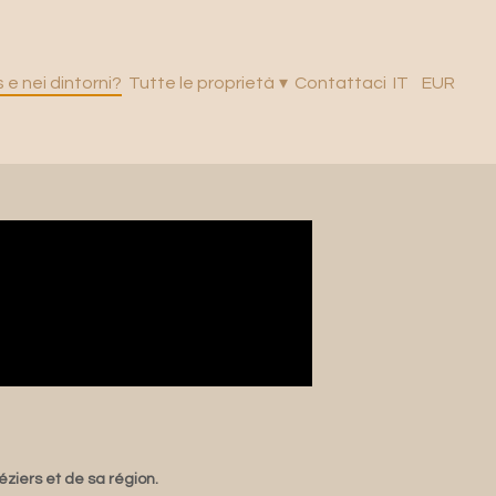
 e nei dintorni?
Tutte le proprietà
▾
Contattaci
IT
EUR
ziers et de sa région.