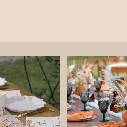
Welkom
Onze partners
Creëren, vieren, opladen
Wat te doen in Béziers en omgeving?
Alle eigenschappen
▾
Neem contact met ons op