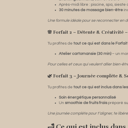
Après-midi libre : piscine, spa, siest
30 minutes de massage bien-être
in
Une formule idéale pour se reconnecter en d
🌸 Forfait 2 – Détente & Créativité –
Tu profites de
tout ce qui est dans le Forfait
Atelier cartomansie (30 min)
– un mome
Pour celles et ceux qui veulent allier bien-êt
🌿 Forfait 3 – Journée complète & S
Tu profites de
tout ce qui est inclus dans le
Soin énergétique personnalisé
Un
smoothie de fruits frais
préparé su
Une journée complète pour t’aligner, te libérer 
🛁 Ce qui est inclus dans