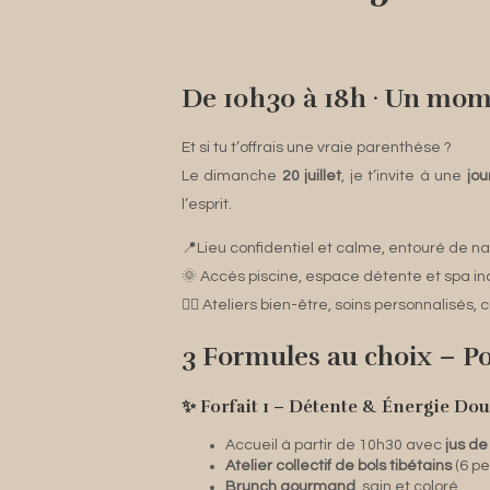
De 10h30 à 18h · Un mome
Et si tu t’offrais une vraie parenthèse ?
Le dimanche
20 juillet
, je t’invite à une
jou
l’esprit.
📍Lieu confidentiel et calme, entouré de na
🌞 Accès piscine, espace détente et spa inc
🧘‍♀️ Ateliers bien-être, soins personnalisé
3 Formules au choix – P
✨ Forfait 1 – Détente & Énergie Dou
Accueil à partir de 10h30 avec
jus de 
Atelier collectif de bols tibétains
(6 p
Brunch gourmand
, sain et coloré