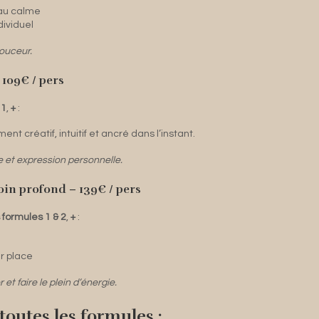
e au calme
dividuel
ouceur.
 109€ / pers
 1
,
+
:
nt créatif, intuitif et ancré dans l’instant.
re et expression personnelle.
oin profond – 139€ / pers
s formules 1 & 2
,
+
:
r place
et faire le plein d’énergie.
 toutes les formules :