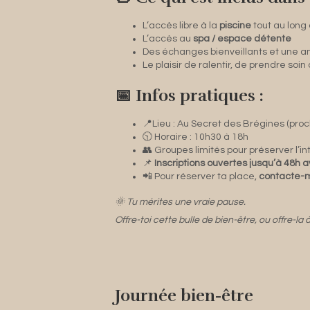
L’accès libre à la
piscine
tout au long 
L’accès au
spa / espace détente
Des échanges bienveillants et une 
Le plaisir de ralentir, de prendre soin
📅 Infos pratiques :
📍Lieu : Au Secret des Brégines (pro
🕥 Horaire : 10h30 à 18h
👥 Groupes limités pour préserver l’int
📌
Inscriptions ouvertes jusqu’à 48h
📲 Pour réserver ta place,
contacte-m
🌞 Tu mérites une vraie pause.
Offre-toi cette bulle de bien-être, ou offre-la
Journée bien-être