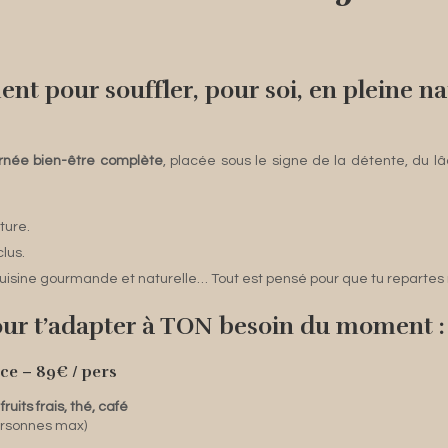
nt pour souffler, pour soi, en pleine n
rnée bien-être complète
, placée sous le signe de la détente, du l
ture.
lus.
s, cuisine gourmande et naturelle… Tout est pensé pour que tu repartes
our t’adapter à TON besoin du moment :
ce – 89€ / pers
fruits frais, thé, café
ersonnes max)