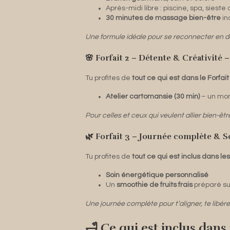
Après-midi libre : piscine, spa, siest
30 minutes de massage bien-être
in
Une formule idéale pour se reconnecter en d
🌸 Forfait 2 – Détente & Créativité –
Tu profites de
tout ce qui est dans le Forfait
Atelier cartomansie (30 min)
– un mome
Pour celles et ceux qui veulent allier bien-êt
🌿 Forfait 3 – Journée complète & S
Tu profites de
tout ce qui est inclus dans le
Soin énergétique personnalisé
Un
smoothie de fruits frais
préparé su
Une journée complète pour t’aligner, te libérer 
🛁 Ce qui est inclus dans