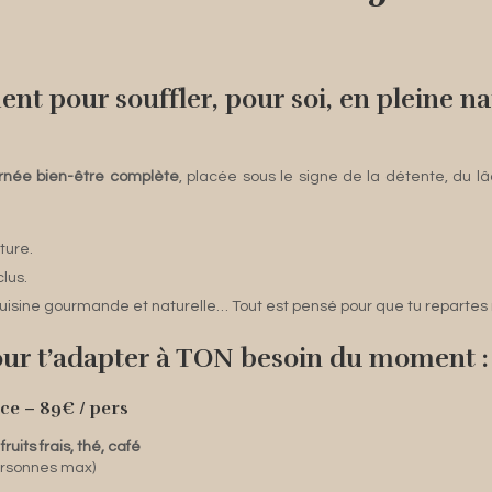
nt pour souffler, pour soi, en pleine n
rnée bien-être complète
, placée sous le signe de la détente, du l
ture.
lus.
s, cuisine gourmande et naturelle… Tout est pensé pour que tu repartes
our t’adapter à TON besoin du moment :
ce – 89€ / pers
fruits frais, thé, café
ersonnes max)