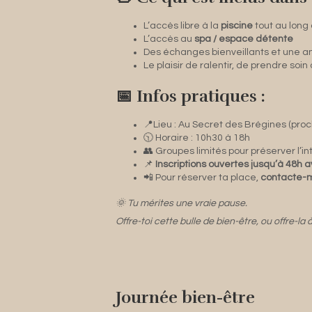
L’accès libre à la
piscine
tout au long 
L’accès au
spa / espace détente
Des échanges bienveillants et une 
Le plaisir de ralentir, de prendre soin
📅 Infos pratiques :
📍Lieu : Au Secret des Brégines (pro
🕥 Horaire : 10h30 à 18h
👥 Groupes limités pour préserver l’int
📌
Inscriptions ouvertes jusqu’à 48h
📲 Pour réserver ta place,
contacte-m
🌞 Tu mérites une vraie pause.
Offre-toi cette bulle de bien-être, ou offre-la
Journée bien-être