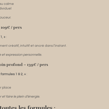
e au calme
dividuel
ouceur.
 109€ / pers
 1
,
+
:
nt créatif, intuitif et ancré dans l’instant.
re et expression personnelle.
oin profond – 139€ / pers
s formules 1 & 2
,
+
:
r place
et faire le plein d’énergie.
 toutes les formules :