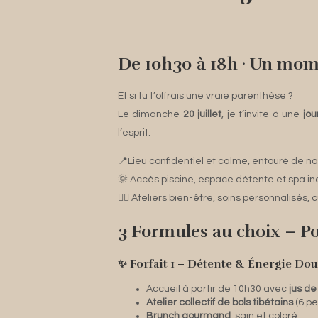
De 10h30 à 18h · Un mome
Et si tu t’offrais une vraie parenthèse ?
Le dimanche
20 juillet
, je t’invite à une
jou
l’esprit.
📍Lieu confidentiel et calme, entouré de na
🌞 Accès piscine, espace détente et spa inc
🧘‍♀️ Ateliers bien-être, soins personnalisé
3 Formules au choix – P
✨ Forfait 1 – Détente & Énergie Dou
Accueil à partir de 10h30 avec
jus de 
Atelier collectif de bols tibétains
(6 p
Brunch gourmand
, sain et coloré