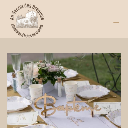
Startseite
Unsere Partner
Gestalten, feiern, auftanken
Was kann man in Béziers und Umgebung
unternehmen?
Alle Objekte
▾
Kontaktieren Sie uns